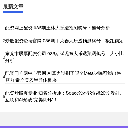
最新文章
配资网上配资 086期王林大乐透预测奖号：连号分析
1
炒股配资论坛官网 086期丁荣春大乐透预测奖号：极距锁定
2
东莞市股票配资公司 086期崔现东大乐透预测奖号：大小比
3
分析
配资门户网中心官网 AI算力过剩了吗？Meta被曝可能出售
4
算力 带崩美股半导体板块
配资炒股真专业 知名分析师：SpaceX还能涨超20% 发射、
5
互联和AI形成“完美闭环”！