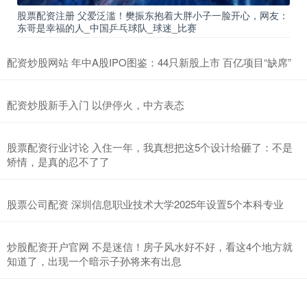
股票配资注册 父爱泛滥！樊振东抱着大胖小子一脸开心，网友：
东哥是幸福的人_中国乒乓球队_球迷_比赛
配资炒股网站 年中A股IPO图鉴：44只新股上市 百亿项目“缺席”
配资炒股新手入门 以伊停火，中方表态
股票配资行业讨论 入住一年，我真想把这5个设计给砸了：不是
矫情，是真的忍不了了
股票公司配资 深圳信息职业技术大学2025年设置5个本科专业
炒股配资开户官网 不是迷信！房子风水好不好，看这4个地方就
知道了，出现一个暗示子孙将来有出息