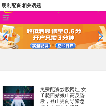
明利配资 相关话题
免费配资炒股网址 女
子爬四姑娘山高反昏
厥，登山男向导紧急